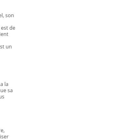
l, son
 est de
ient
est un
a la
que sa
us
e,
iser