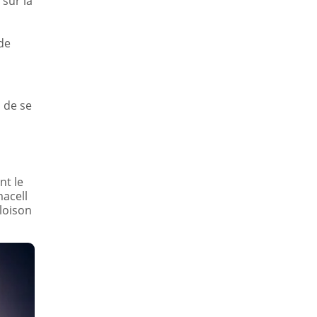
 sur la
de
n de se
nt le
macell
cloison