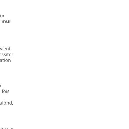
our
u mur
vient
essiter
ration
on
 fois
lafond,