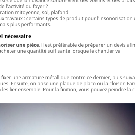
Est-ce que la nuisance sonore vient des voisins et des bruits
e l'activité du foyer ?
aration mitoyenne, sol, plafond
 travaux : certains types de produit pour l'insonorisation 
mais plus performants.
el nécessaire
oriser une pièce
, il est préférable de préparer un devis afi
cheter une quantité suffisante lorsque le chantier va
xer une armature métallique contre ce dernier, puis suiva
aques. Ensuite, on pose une plaque de placo ou la cloison Fa
les lier ensemble. Pour la finition, vous pouvez peindre la 