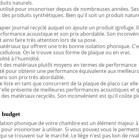
duits naturels.
 utilisé pour insonoriser depuis de nombreuses années. Ses
des produits synthétiques. Bien qu'il soit un produit nature
apier journal recyclé auquel on ajoute un produit ignifuge. Il
erformance acoustique et son prix abordable. Son inconvén
t ainsi faire très attention lors de sa pose.
matériaux qui offrent une très bonne isolation phonique. C'
ellulose. On le trouve sous forme de plaque ou en vrac.
lité à l'humidité.
sont des matériaux plutôt moyens en termes de performance
ité pour obtenir une performance équivalente aux meilleurs
ans son prix très abordable.
 liste en tant que concurrent de la plaque de placo car elle 
u'elle présente de meilleures performances acoustiques et 
 des matériaux recyclés. Son inconvénient est qu'il coûte pl
u budget
olation phonique de votre chambre est un élément majeur à
our insonoriser à utiliser. Si vous pouvez vous le permettr
qui se trouvent sur le marché. Le liège n'est pas loin de rival