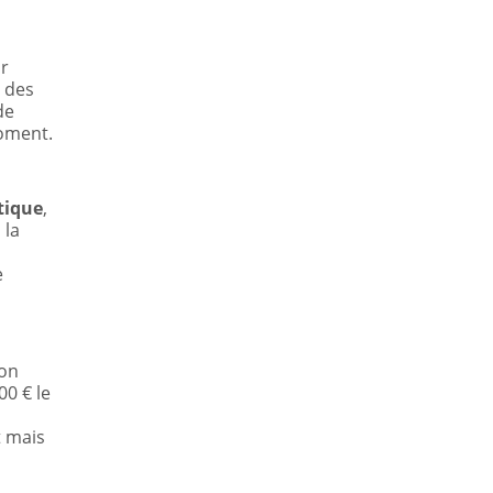
ur
r des
de
moment.
tique
,
 la
e
'on
00 € le
t mais
s