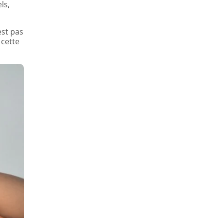
ls,
est pas
 cette