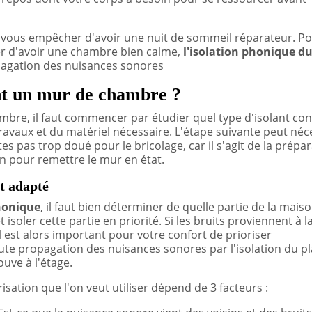
t vous empêcher d'avoir une nuit de sommeil réparateur. P
er d'avoir une chambre bien calme,
l'isolation phonique d
opagation des nuisances sonores
t un mur de chambre ?
mbre, il faut commencer par étudier quel type d'isolant con
travaux et du matériel nécessaire. L'étape suivante peut néc
es pas trop doué pour le bricolage, car il s'agit de la prépa
ion pour remettre le mur en état.
nt adapté
honique
, il faut bien déterminer de quelle partie de la mais
isoler cette partie en priorité. Si les bruits proviennent à la
 il est alors important pour votre confort de prioriser
oute propagation des nuisances sonores par l'isolation du p
ouve à l'étage.
sation que l'on veut utiliser dépend de 3 facteurs :