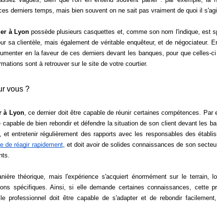
 ces derniers temps, mais bien souvent on ne sait pas vraiment de quoi il s'agi
ier à Lyon
 possède plusieurs casquettes et, comme son nom l'indique, est sp
pour sa clientèle, mais également de véritable enquêteur, et de négociateur. En e
gumenter en la faveur de ces derniers devant les banques, pour que celles-ci
ations sont à retrouver sur le site de votre courtier. 
ur vous ? 
r à Lyon
, ce dernier doit être capable de réunir certaines compétences. Par 
tre capable de bien rebondir et défendre la situation de son client devant les ban
é, et entretenir régulièrement des rapports avec les responsables des établi
le de réagir rapidement
, et doit avoir de solides connaissances de son secteur,
ts. 
re théorique, mais l'expérience s'acquiert énormément sur le terrain, lor
ions spécifiques. Ainsi, si elle demande certaines connaissances, cette pr
professionnel doit être capable de s'adapter et de rebondir facilement, 