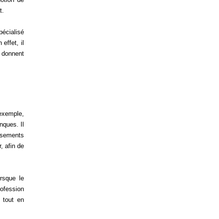
t. 
écialisé 
ffet, il 
 donnent 
exemple, 
ques. Il 
ssements 
 afin de 
sque le 
ofession 
tout en 