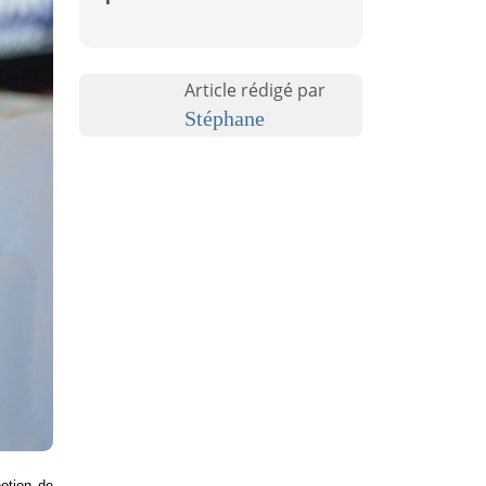
Article rédigé par
Stéphane
Certains termes ou professions peuvent nous paraître assez vagues, bien que l'on en entend souvent parler : par exemple, la notion de 