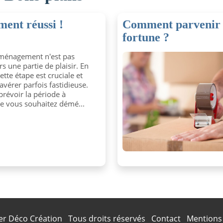
ent réussi !
Comment parvenir 
fortune ?
ménagement n'est pas
rs une partie de plaisir. En
cette étape est cruciale et
avérer parfois fastidieuse.
 prévoir la période à
le vous souhaitez démé...
ier Déco Création
Tous droits réservés
Contact
Mentions 