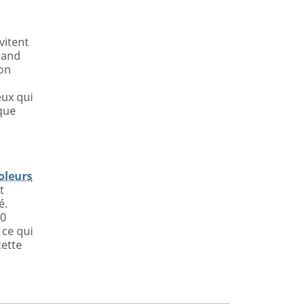
vitent
grand
 on
eux qui
que
oleurs
t
é.
00
 ce qui
cette