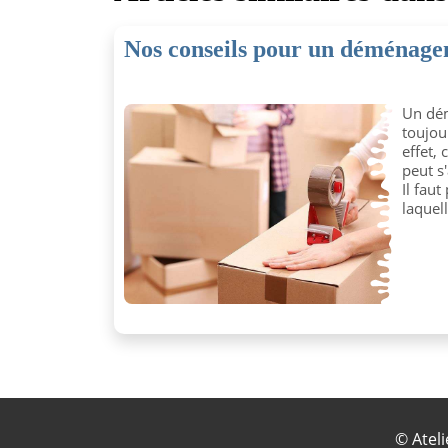
Nos conseils pour un déménagem
Un dé
toujou
effet, 
peut s'
Il faut
laquel
©
Atel