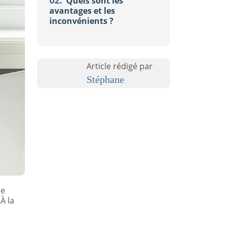
02.
Quels sont les
avantages et les
inconvénients ?
Article rédigé par
Stéphane
se
À la