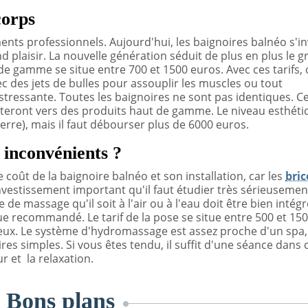
corps
ents professionnels. Aujourd'hui, les baignoires balnéo s'in
d plaisir. La nouvelle génération séduit de plus en plus le 
 de gamme se situe entre 700 et 1500 euros. Avec ces tarifs,
c des jets de bulles pour assouplir les muscles ou tout
ressante. Toutes les baignoires ne sont pas identiques. C
nteront vers des produits haut de gamme. Le niveau esthéti
erre), mais il faut débourser plus de 6000 euros.
s inconvénients ?
coût de la baignoire balnéo et son installation, car les
bric
investissement important qu'il faut étudier très sérieusemen
de massage qu'il soit à l'air ou à l'eau doit être bien intégr
ue recommandé. Le tarif de la pose se situe entre 500 et 15
eux. Le système d'hydromassage est assez proche d'un spa,
s simples. Si vous êtes tendu, il suffit d'une séance dans 
 et la relaxation.
s
Bons plans