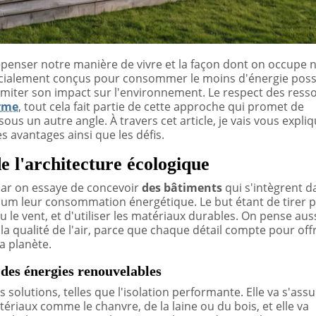
penser notre manière de vivre et la façon dont on occupe 
pécialement conçus pour consommer le moins d'énergie poss
limiter son impact sur l'environnement. Le respect des ress
rme
, tout cela fait partie de cette approche qui promet de
ous un autre angle. À travers cet article, je vais vous expli
 avantages ainsi que les défis.
 l'architecture écologique
car on essaye de concevoir
des bâtiments
qui s'intègrent d
m leur consommation énergétique. Le but étant de tirer p
 le vent, et d'utiliser les matériaux durables. On pense auss
à la qualité de l'air, parce que chaque détail compte pour off
a planète.
n des énergies renouvelables
solutions, telles que l'isolation performante. Elle va s'assu
tériaux comme le chanvre, de la laine ou du bois, et elle va