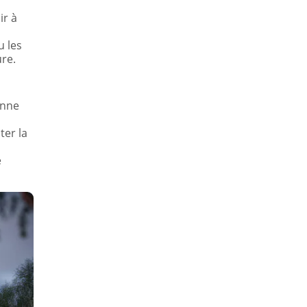
ir à
u les
re.
onne
ter la
e