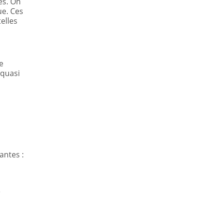
es. On
ue. Ces
elles
e
 quasi
antes :
e