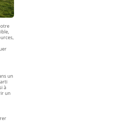
notre
ible,
ources,
quer
ans un
arti
i à
rir un
rer