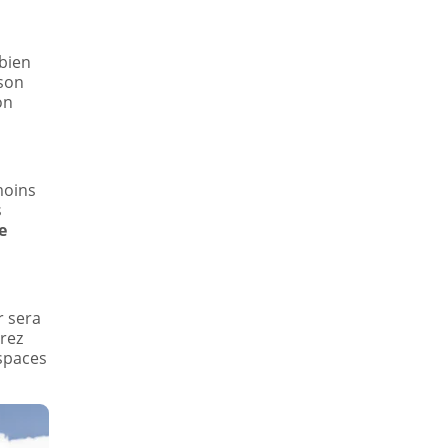
 bien
 son
on
moins
s
e
r sera
urez
espaces