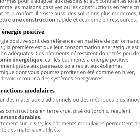
 formes pour s'adapter aux besoins et aux contraintes local
mme les maisons passives ou les constructions en terre cr
 et le confort. Il existe aussi des solutions plus modernes, t
mettre
une construction
rapide et économe en ressources.
 énergie positive
rgie positive sont des références en matière de performanc
tés ; la première est que leur consommation énergétique est
ption adéquates. Ces bâtiments nécessitent donc très peu de
omie énergétique
, car les bâtiments à énergie positive
omment grâce aux panneaux solaires et aux éoliennes
hermique dont vous pourrez profiter en été comme en hiver,
devoir recourir à des systèmes énergivores.
structions modulaires
 sur des matériaux traditionnels ou des méthodes plus innov
es constructions en terre crue, pisé ou torchis, régulent
tement durables
.
tement sur le site, les bâtiments modulaires permettent d
ité des matériaux utilisés.