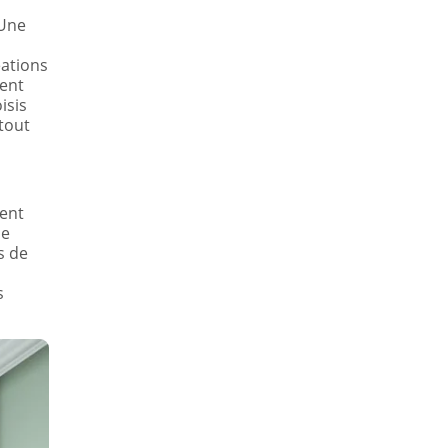
 Une
éations
tent
isis
tout
ment
ne
s de
s