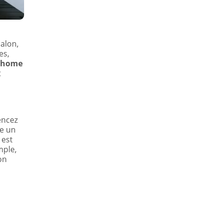
salon,
es,
home
t
encez
ue un
 est
mple,
on