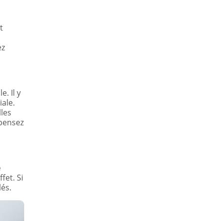
t
ez
. Il y
ale.
lles
 pensez
e
fet. Si
lés.