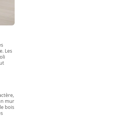
es
e. Les
oli
ut
actère,
 un mur
le bois
es