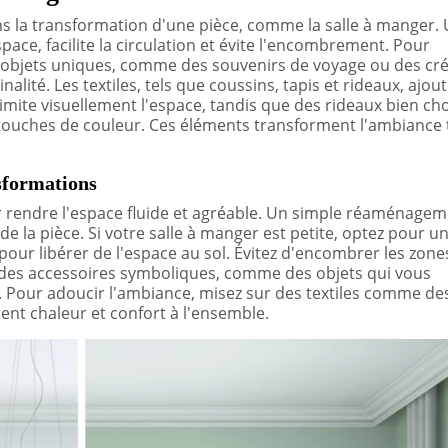
dans la transformation d'une pièce, comme la salle à manger.
ace, facilite la circulation et évite l'encombrement. Pour
s objets uniques, comme des souvenirs de voyage ou des cr
alité. Les textiles, tels que coussins, tapis et rideaux, ajou
limite visuellement l'espace, tandis que des rideaux bien cho
s touches de couleur. Ces éléments transforment l'ambiance 
nsformations
r rendre l'espace fluide et agréable. Un simple réaménage
 la pièce. Si votre salle à manger est petite, optez pour u
our libérer de l'espace au sol. Évitez d'encombrer les zone
z des accessoires symboliques, comme des objets qui vous
e. Pour adoucir l'ambiance, misez sur des textiles comme de
ent chaleur et confort à l'ensemble.