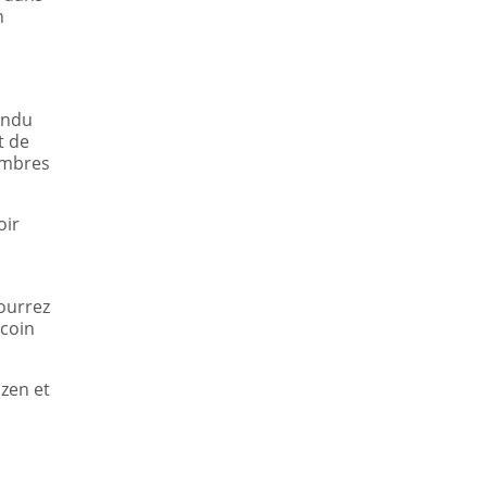
n
endu
t de
hambres
oir
pourrez
 coin
zen et