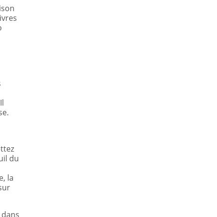
ison
ivres
o
s
Il
se.
ttez
uil du
, la
sur
s dans