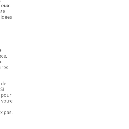
z eux
.
 se
 idées
e
èce,
ce
ires.
 de
Si
e pour
t votre
x pas.