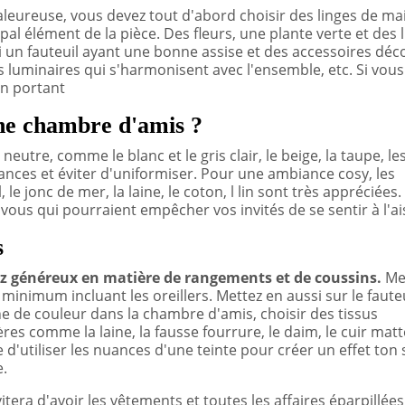
leureuse, vous devez tout d'abord choisir des linges de ma
cipal élément de la pièce. Des fleurs, une plante verte et des l
i un fauteuil ayant une bonne assise et des accessoires déc
 luminaires qui s'harmonisent avec l'ensemble, etc. Si vous
un portant
une chambre d'amis ?
utre, comme le blanc et le gris clair, le beige, la taupe, le
nuances et éviter d'uniformiser. Pour une ambiance cosy, les
le jonc de mer, la laine, le coton, l lin sont très appréciées. 
vous qui pourraient empêcher vos invités de se sentir à l'ai
s
z généreux en matière de rangements et de coussins.
Me
u minimum incluant les oreillers. Mettez en aussi sur le faute
 de couleur dans la chambre d'amis, choisir des tissus
es comme la laine, la fausse fourrure, le daim, le cuir matte
le d'utiliser les nuances d'une teinte pour créer un effet ton 
e.
itera d'avoir les vêtements et toutes les affaires éparpillée