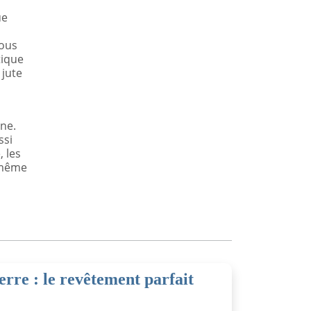
ue
vous
tique
 jute
ne.
ssi
 les
e même
erre : le revêtement parfait