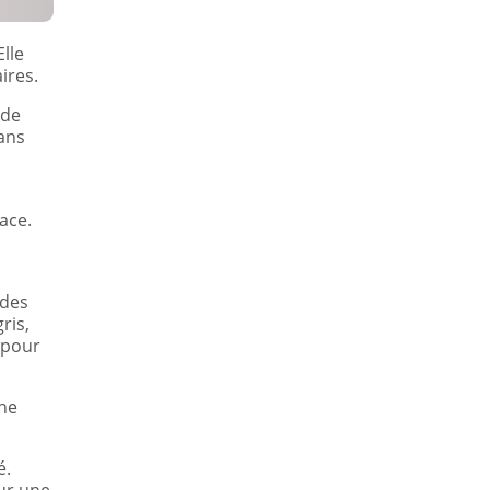
lle
ires.
 de
dans
ace.
 des
ris,
 pour
nne
é.