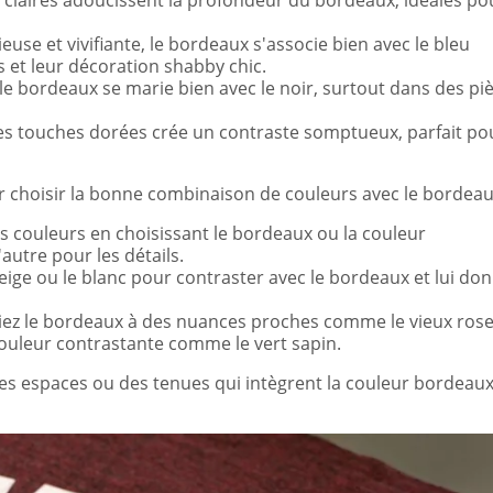
s claires adoucissent la profondeur du bordeaux, idéales p
use et vivifiante, le bordeaux s'associe bien avec le bleu
s et leur décoration shabby chic.
 le bordeaux se marie bien avec le noir, surtout dans des pi
des touches dorées crée un contraste somptueux, parfait po
r choisir la bonne combinaison de couleurs avec le bordeau
des couleurs en choisissant le bordeaux ou la couleur
utre pour les détails.
eige ou le blanc pour contraster avec le bordeaux et lui do
ez le bordeaux à des nuances proches comme le vieux rose
couleur contrastante comme le vert sapin.
des espaces ou des tenues qui intègrent la couleur bordeau