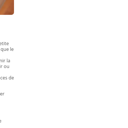
tite
 que le
ir la
ir ou
nces de
ter
e