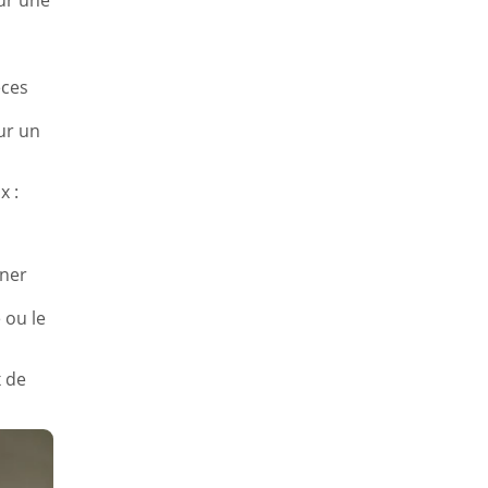
our une
èces
ur un
x :
nner
 ou le
x de