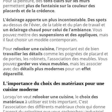
Pour la peinture, des
tons clairs sur les murs
permettent
plus de fantaisie sur la couleur des
placards et de la crédence
.
L'éclairage apporte un plus incontestable
.
Des spots
au-dessus de l'évier, de la table et du plan de travail et
un éclairage chaud pour celui de l'ambiance
. Vous
pouvez mettre des
suspensions et des appliques
, mais
il faut choisir un modèle contemporain.
Pour
relooker une cuisine
, l'important est de bien
travailler les détails
comme les poignées de placard et
de portes, les robinets, l'association des meubles. Vous
pouvez
garder vos vieux meubles
, mais les associer
avec des
détails plus modernes
pour un
effet
dépareillé
.
L'importance du choix des matériaux pour une
cuisine moderne
Lorsqu'on veut
relooker une cuisine
, le
choix des
matériaux
à utiliser est très important. C'est
l'association des différents matériaux choix qui donne
l'aspect du relooking que vous recherchez : industriel,