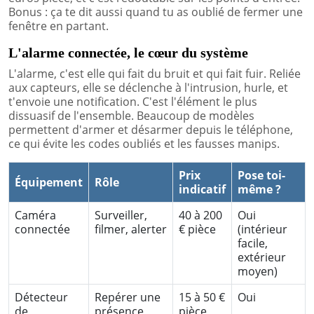
Bonus : ça te dit aussi quand tu as oublié de fermer une
fenêtre en partant.
L'alarme connectée, le cœur du système
L'alarme, c'est elle qui fait du bruit et qui fait fuir. Reliée
aux capteurs, elle se déclenche à l'intrusion, hurle, et
t'envoie une notification. C'est l'élément le plus
dissuasif de l'ensemble. Beaucoup de modèles
permettent d'armer et désarmer depuis le téléphone,
ce qui évite les codes oubliés et les fausses manips.
Prix
Pose toi-
Équipement
Rôle
indicatif
même ?
Caméra
Surveiller,
40 à 200
Oui
connectée
filmer, alerter
€ pièce
(intérieur
facile,
extérieur
moyen)
Détecteur
Repérer une
15 à 50 €
Oui
de
présence
pièce