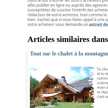
Dans le but d’attirer les futurs acheteurs p
allez publier en ligne ou auprès des agences
susceptibles de susciter l’intérêt des achet
rédaction de votre annonce, tout comme la
bien. Sachez que si vous faites appel à une 
votre acheteur vous demande un
extrait de
Articles similaires dan
Tout sur le chalet à la montagn
Tu rêv
et tu 
comme
vraime
main à
te répo
c'est u