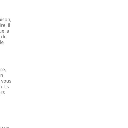
aison,
e. Il
ue la
s de
le
re,
en
, vous
. Ils
ers