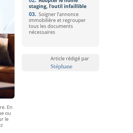
02.
Adopter le home
staging, l’outil infaillible
03.
Soigner l’annonce
immobilière et regrouper
tous les documents
nécessaires
Article rédigé par
Stéphane
re. En
lue ou
r le
ez