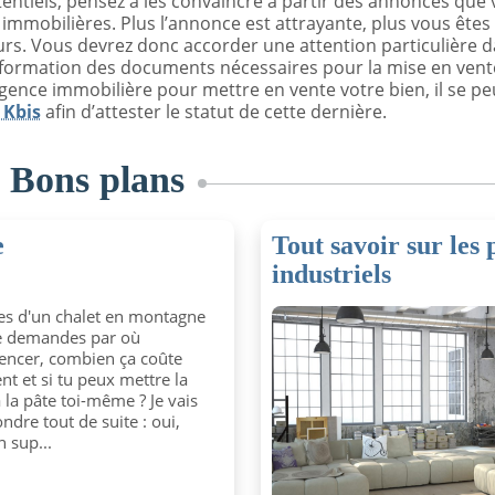
otentiels, pensez à les convaincre à partir des annonces que
 immobilières. Plus l’annonce est attrayante, plus vous êtes
eurs. Vous devrez donc accorder une attention particulière d
 formation des documents nécessaires pour la mise en vent
agence immobilière pour mettre en vente votre bien, il se p
 Kbis
afin d’attester le statut de cette dernière.
s
Bons plans
e
Tout savoir sur les 
industriels
es d'un chalet en montagne
te demandes par où
ncer, combien ça coûte
nt et si tu peux mettre la
 la pâte toi-même ? Je vais
ndre tout de suite : oui,
n sup...