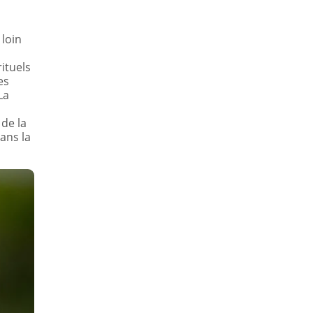
 loin
rituels
es
La
 de la
ans la