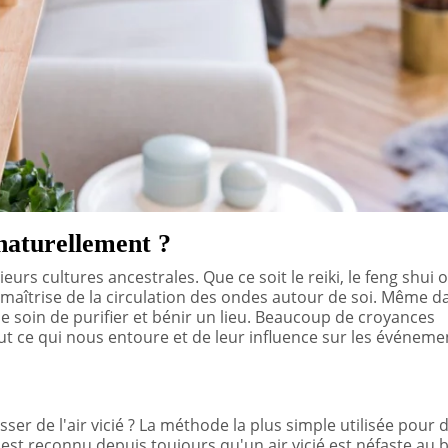
naturellement ?
eurs cultures ancestrales. Que ce soit le reiki, le feng shui 
 maîtrise de la circulation des ondes autour de soi. Même d
le soin de purifier et bénir un lieu. Beaucoup de croyances
t ce qui nous entoure et de leur influence sur les événeme
ser de l'air vicié ? La méthode la plus simple utilisée pour
 est reconnu depuis toujours qu'un air vicié est néfaste au b