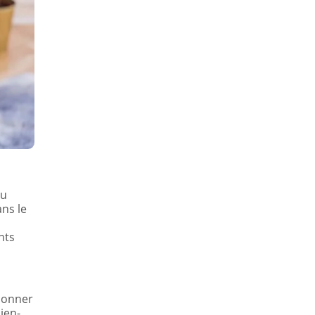
ou
ans le
nts
 donner
ien-