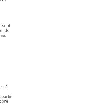
t sont
fum de
nnes
urs à
epartir
ropre