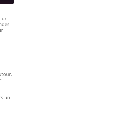
t un
ondes
ur
utour.
r
rs un